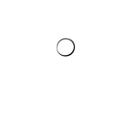
Tự động hóa quy trình lập trình: cách AI giúp dev giảm tác vụ lặp mà
không phình chi phí
Quản lý tri thức nội bộ cho team kỹ thuật: khi công cụ ai biến tài liệu
rời rạc thành câu trả lời
công cụ ai trong quy trình nội dung số
CÔNG TY DATADESIGNSB
Chúng tôi là đơn vị thiết kế hàng đầu hiện nay, mang đến giải pháp
toàn diện cho công ty, doanh nghiệp có nhu cầu xây dựng hình ảnh
trên internet.
DỊCH VỤ