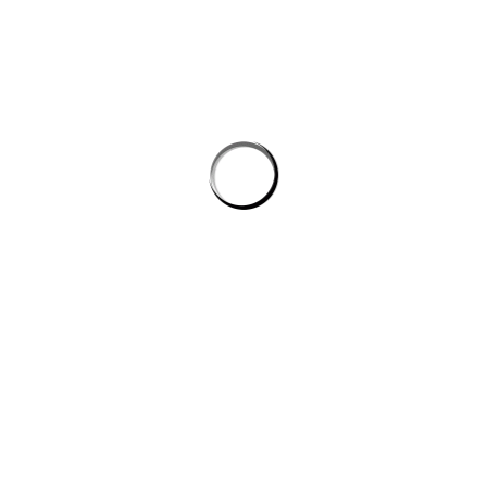
Tự động hóa quy trình lập trình: cách AI giúp dev giảm tác vụ lặp mà
không phình chi phí
Quản lý tri thức nội bộ cho team kỹ thuật: khi công cụ ai biến tài liệu
rời rạc thành câu trả lời
công cụ ai trong quy trình nội dung số
CÔNG TY DATADESIGNSB
Chúng tôi là đơn vị thiết kế hàng đầu hiện nay, mang đến giải pháp
toàn diện cho công ty, doanh nghiệp có nhu cầu xây dựng hình ảnh
trên internet.
DỊCH VỤ