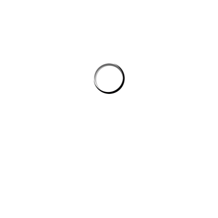
Tự động hóa quy trình lập trình: cách AI giúp dev giảm tác vụ lặp mà
không phình chi phí
Quản lý tri thức nội bộ cho team kỹ thuật: khi công cụ ai biến tài liệu
rời rạc thành câu trả lời
công cụ ai trong quy trình nội dung số
CÔNG TY DATADESIGNSB
Chúng tôi là đơn vị thiết kế hàng đầu hiện nay, mang đến giải pháp
toàn diện cho công ty, doanh nghiệp có nhu cầu xây dựng hình ảnh
trên internet.
DỊCH VỤ