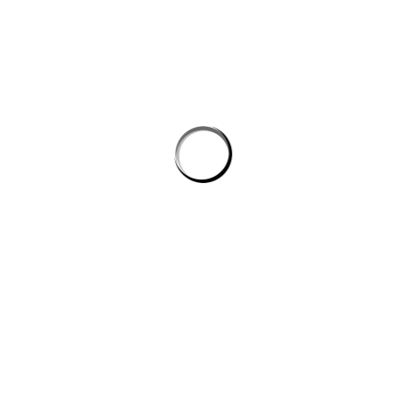
Tự động hóa quy trình lập trình: cách AI giúp dev giảm tác vụ lặp mà
không phình chi phí
Quản lý tri thức nội bộ cho team kỹ thuật: khi công cụ ai biến tài liệu
rời rạc thành câu trả lời
công cụ ai trong quy trình nội dung số
CÔNG TY DATADESIGNSB
Chúng tôi là đơn vị thiết kế hàng đầu hiện nay, mang đến giải pháp
toàn diện cho công ty, doanh nghiệp có nhu cầu xây dựng hình ảnh
trên internet.
DỊCH VỤ