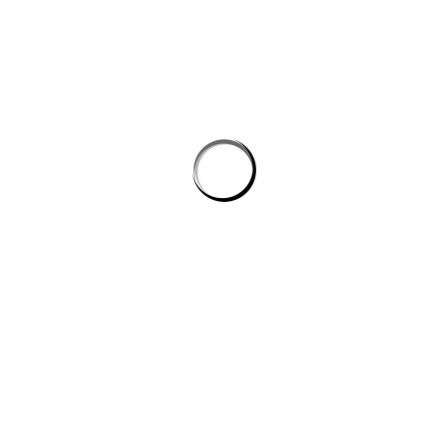
Tự động hóa quy trình lập trình: cách AI giúp dev giảm tác vụ lặp mà
không phình chi phí
Quản lý tri thức nội bộ cho team kỹ thuật: khi công cụ ai biến tài liệu
rời rạc thành câu trả lời
công cụ ai trong quy trình nội dung số
CÔNG TY DATADESIGNSB
Chúng tôi là đơn vị thiết kế hàng đầu hiện nay, mang đến giải pháp
toàn diện cho công ty, doanh nghiệp có nhu cầu xây dựng hình ảnh
trên internet.
DỊCH VỤ