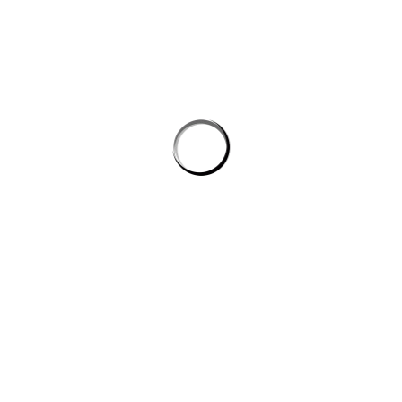
Tự động hóa quy trình lập trình: cách AI giúp dev giảm tác vụ lặp mà
không phình chi phí
Quản lý tri thức nội bộ cho team kỹ thuật: khi công cụ ai biến tài liệu
rời rạc thành câu trả lời
công cụ ai trong quy trình nội dung số
CÔNG TY DATADESIGNSB
Chúng tôi là đơn vị thiết kế hàng đầu hiện nay, mang đến giải pháp
toàn diện cho công ty, doanh nghiệp có nhu cầu xây dựng hình ảnh
trên internet.
DỊCH VỤ