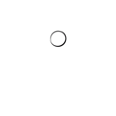
không phình chi phí
Quản lý tri thức nội bộ cho team kỹ thuật: khi công cụ ai biến tài liệu
rời rạc thành câu trả lời
công cụ ai trong quy trình nội dung số
CÔNG TY DATADESIGNSB
Chúng tôi là đơn vị thiết kế hàng đầu hiện nay, mang đến giải pháp
toàn diện cho công ty, doanh nghiệp có nhu cầu xây dựng hình ảnh
trên internet.
DỊCH VỤ
Thiết kế đồ họa – hình ảnh – banner theo yêu cầu