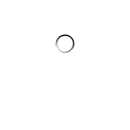
không phình chi phí
Quản lý tri thức nội bộ cho team kỹ thuật: khi công cụ ai biến tài liệu
rời rạc thành câu trả lời
công cụ ai trong quy trình nội dung số
CÔNG TY DATADESIGNSB
Chúng tôi là đơn vị thiết kế hàng đầu hiện nay, mang đến giải pháp
toàn diện cho công ty, doanh nghiệp có nhu cầu xây dựng hình ảnh
trên internet.
DỊCH VỤ
Thiết kế đồ họa – hình ảnh – banner theo yêu cầu