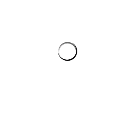
Tự động hóa quy trình lập trình: cách AI giúp dev giảm tác vụ lặp mà
không phình chi phí
Quản lý tri thức nội bộ cho team kỹ thuật: khi công cụ ai biến tài liệu
rời rạc thành câu trả lời
công cụ ai trong quy trình nội dung số
CÔNG TY DATADESIGNSB
Chúng tôi là đơn vị thiết kế hàng đầu hiện nay, mang đến giải pháp
toàn diện cho công ty, doanh nghiệp có nhu cầu xây dựng hình ảnh
trên internet.
DỊCH VỤ