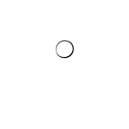
Tự động hóa quy trình lập trình: cách AI giúp dev giảm tác vụ lặp mà
không phình chi phí
Quản lý tri thức nội bộ cho team kỹ thuật: khi công cụ ai biến tài liệu
rời rạc thành câu trả lời
công cụ ai trong quy trình nội dung số
CÔNG TY DATADESIGNSB
Chúng tôi là đơn vị thiết kế hàng đầu hiện nay, mang đến giải pháp
toàn diện cho công ty, doanh nghiệp có nhu cầu xây dựng hình ảnh
trên internet.
DỊCH VỤ