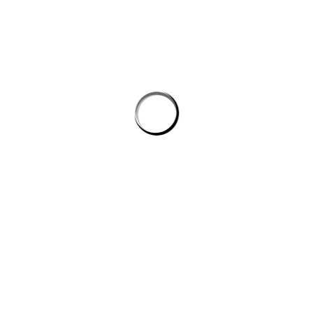
Tự động hóa quy trình lập trình: cách AI giúp dev giảm tác vụ lặp mà
không phình chi phí
Quản lý tri thức nội bộ cho team kỹ thuật: khi công cụ ai biến tài liệu
rời rạc thành câu trả lời
công cụ ai trong quy trình nội dung số
CÔNG TY DATADESIGNSB
Chúng tôi là đơn vị thiết kế hàng đầu hiện nay, mang đến giải pháp
toàn diện cho công ty, doanh nghiệp có nhu cầu xây dựng hình ảnh
trên internet.
DỊCH VỤ