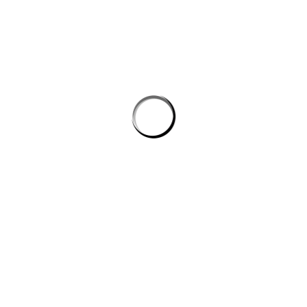
Tự động hóa quy trình lập trình: cách AI giúp dev giảm tác vụ lặp mà
không phình chi phí
Quản lý tri thức nội bộ cho team kỹ thuật: khi công cụ ai biến tài liệu
rời rạc thành câu trả lời
công cụ ai trong quy trình nội dung số
CÔNG TY DATADESIGNSB
Chúng tôi là đơn vị thiết kế hàng đầu hiện nay, mang đến giải pháp
toàn diện cho công ty, doanh nghiệp có nhu cầu xây dựng hình ảnh
trên internet.
DỊCH VỤ