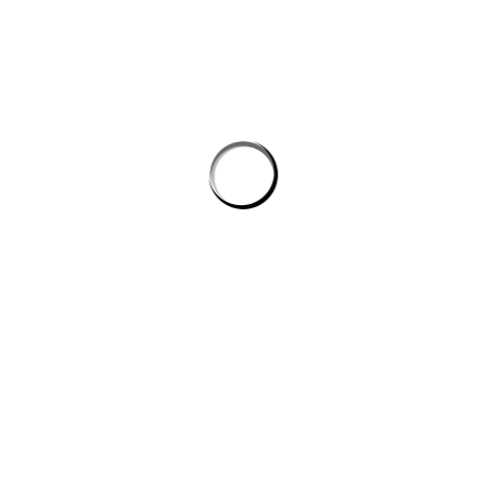
Tự động hóa quy trình lập trình: cách AI giúp dev giảm tác vụ lặp mà
không phình chi phí
Quản lý tri thức nội bộ cho team kỹ thuật: khi công cụ ai biến tài liệu
rời rạc thành câu trả lời
công cụ ai trong quy trình nội dung số
CÔNG TY DATADESIGNSB
Chúng tôi là đơn vị thiết kế hàng đầu hiện nay, mang đến giải pháp
toàn diện cho công ty, doanh nghiệp có nhu cầu xây dựng hình ảnh
trên internet.
DỊCH VỤ