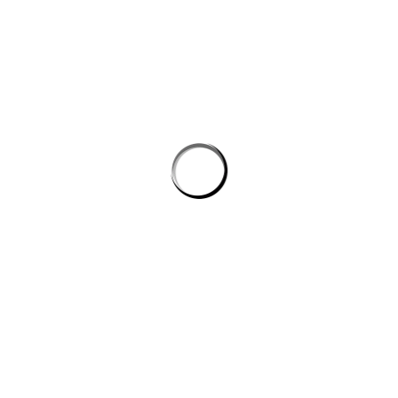
Ứng dụng AI cho phòng marketing hiệu quả
Tự động hóa quy trình lập trình: cách AI giúp dev giảm tác vụ lặp mà
không phình chi phí
Quản lý tri thức nội bộ cho team kỹ thuật: khi công cụ ai biến tài liệu
rời rạc thành câu trả lời
công cụ ai trong quy trình nội dung số
CÔNG TY DATADESIGNSB
Chúng tôi là đơn vị thiết kế hàng đầu hiện nay, mang đến giải pháp
toàn diện cho công ty, doanh nghiệp có nhu cầu xây dựng hình ảnh