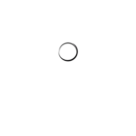
Tự động hóa quy trình lập trình: cách AI giúp dev giảm tác vụ lặp mà
không phình chi phí
Quản lý tri thức nội bộ cho team kỹ thuật: khi công cụ ai biến tài liệu
rời rạc thành câu trả lời
công cụ ai trong quy trình nội dung số
CÔNG TY DATADESIGNSB
Chúng tôi là đơn vị thiết kế hàng đầu hiện nay, mang đến giải pháp
toàn diện cho công ty, doanh nghiệp có nhu cầu xây dựng hình ảnh
trên internet.
DỊCH VỤ