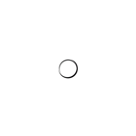
Tối ưu tốc độ tải widget chat trên website: yếu tố kỹ thuật cần biết
trước khi tích hợp ai
Ứng dụng AI cho phòng marketing hiệu quả
Tự động hóa quy trình lập trình: cách AI giúp dev giảm tác vụ lặp mà
không phình chi phí
Quản lý tri thức nội bộ cho team kỹ thuật: khi công cụ ai biến tài liệu
rời rạc thành câu trả lời
công cụ ai trong quy trình nội dung số
CÔNG TY DATADESIGNSB