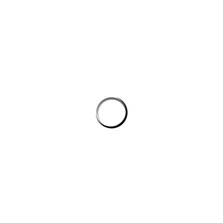
Tối ưu tốc độ tải widget chat trên website: yếu tố kỹ thuật cần biết
trước khi tích hợp ai
Ứng dụng AI cho phòng marketing hiệu quả
Tự động hóa quy trình lập trình: cách AI giúp dev giảm tác vụ lặp mà
không phình chi phí
Quản lý tri thức nội bộ cho team kỹ thuật: khi công cụ ai biến tài liệu
rời rạc thành câu trả lời
công cụ ai trong quy trình nội dung số
CÔNG TY DATADESIGNSB