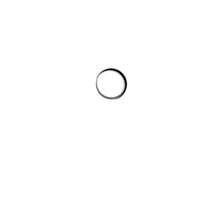
Tự động hóa quy trình lập trình: cách AI giúp dev giảm tác vụ lặp mà
không phình chi phí
Quản lý tri thức nội bộ cho team kỹ thuật: khi công cụ ai biến tài liệu
rời rạc thành câu trả lời
công cụ ai trong quy trình nội dung số
CÔNG TY DATADESIGNSB
Chúng tôi là đơn vị thiết kế hàng đầu hiện nay, mang đến giải pháp
toàn diện cho công ty, doanh nghiệp có nhu cầu xây dựng hình ảnh
trên internet.
DỊCH VỤ