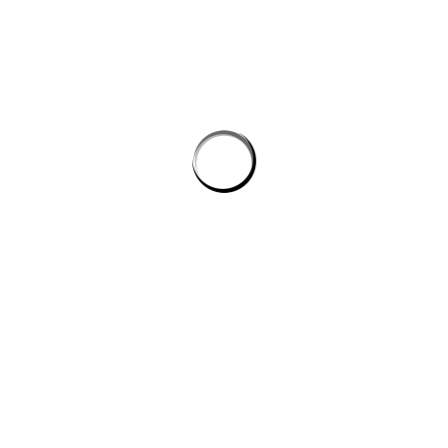
Tự động hóa quy trình lập trình: cách AI giúp dev giảm tác vụ lặp mà
không phình chi phí
Quản lý tri thức nội bộ cho team kỹ thuật: khi công cụ ai biến tài liệu
rời rạc thành câu trả lời
công cụ ai trong quy trình nội dung số
CÔNG TY DATADESIGNSB
Chúng tôi là đơn vị thiết kế hàng đầu hiện nay, mang đến giải pháp
toàn diện cho công ty, doanh nghiệp có nhu cầu xây dựng hình ảnh
trên internet.
DỊCH VỤ