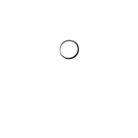
Tự động hóa quy trình lập trình: cách AI giúp dev giảm tác vụ lặp mà
không phình chi phí
Quản lý tri thức nội bộ cho team kỹ thuật: khi công cụ ai biến tài liệu
rời rạc thành câu trả lời
công cụ ai trong quy trình nội dung số
CÔNG TY DATADESIGNSB
Chúng tôi là đơn vị thiết kế hàng đầu hiện nay, mang đến giải pháp
toàn diện cho công ty, doanh nghiệp có nhu cầu xây dựng hình ảnh
trên internet.
DỊCH VỤ